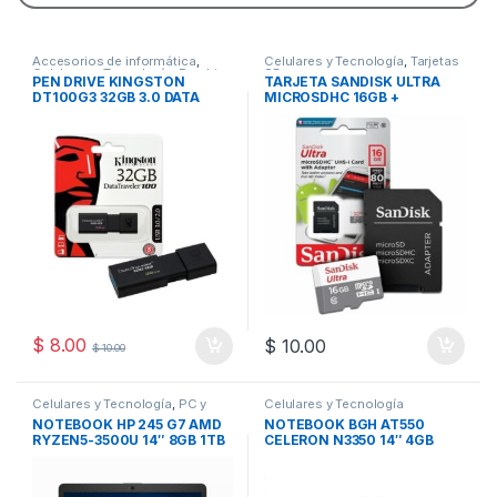
Accesorios de informática
,
Celulares y Tecnología
,
Tarjetas
Celulares y Tecnología
,
Pendrive
SD
PEN DRIVE KINGSTON
TARJETA SANDISK ULTRA
DT100G3 32GB 3.0 DATA
MICROSDHC 16GB +
TRAVELER
ADAPTADOR
$
8.00
$
10.00
$
10.00
Celulares y Tecnología
,
PC y
Celulares y Tecnología
Notebooks
NOTEBOOK HP 245 G7 AMD
NOTEBOOK BGH AT550
RYZEN5-3500U 14″ 8GB 1TB
CELERON N3350 14″ 4GB
WH
500GB W10