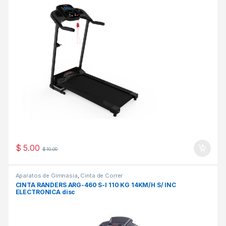
$
5.00
$
10.00
Aparatos de Gimnasia
,
Cinta de Correr
CINTA RANDERS ARG-460 S-I 110 KG 14KM/H S/ INC
ELECTRONICA disc