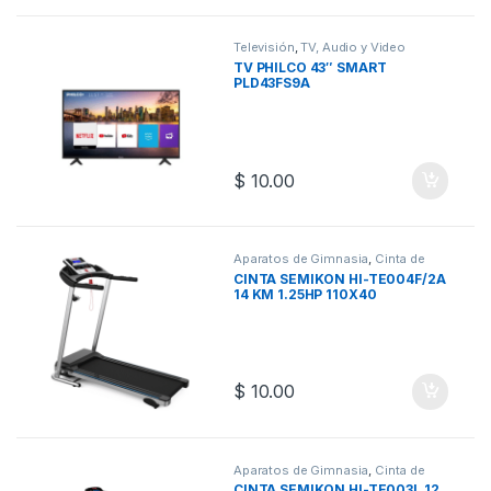
Televisión
,
TV, Audio y Video
TV PHILCO 43″ SMART
PLD43FS9A
$
10.00
Aparatos de Gimnasia
,
Cinta de
Correr
,
Deportes y Fitness
,
Salud,
CINTA SEMIKON HI-TE004F/2A
Belleza y Fitness
14 KM 1.25HP 110X40
$
10.00
Aparatos de Gimnasia
,
Cinta de
Correr
,
Deportes y Fitness
CINTA SEMIKON HI-TE003L 12