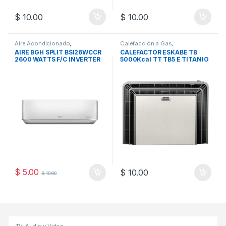
$
10.00
$
10.00
Aire Acondicionado
,
Calefacción a Gas
,
Electrodomésticos
Electrodomésticos
AIRE BGH SPLIT BSI26WCCR
CALEFACTOR ESKABE TB
2600 WATTS F/C INVERTER
5000Kcal TT TB5 E TITANIO
SIN TERMOSTATO
$
5.00
$
10.00
$
10.00
Productos De La Cuadrícula
TV, Audio y Video