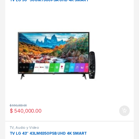
$
550,000.00
$
540,000.00
TV, Audio y Video
TV LG 43″ 43LM6350PSB UHD 4K SMART