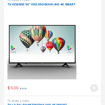
TV HISENSE 50″ HSS H5018UH6 UHD 4K SMART
$
5.00
$
10.00
TV, Audio y Video
TV LG 50″ 50UM7360PSA UHD 4K SMART