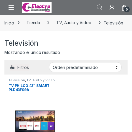
Saltar a la navegación
Saltar al contenido
0
Inicio
Tienda
TV, Audio y Video
Televisión
Televisión
Mostrando el único resultado
Filtros
Televisión
,
TV, Audio y Video
TV PHILCO 43″ SMART
PLD43FS9A