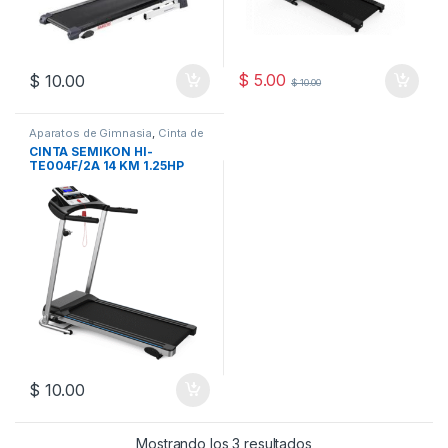
$
5.00
$
10.00
$
10.00
Aparatos de Gimnasia
,
Cinta de
Correr
,
Deportes y Fitness
,
CINTA SEMIKON HI-
Salud, Belleza y Fitness
TE004F/2A 14 KM 1.25HP
110X40
$
10.00
Mostrando los 3 resultados