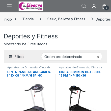
Saltar a la navegación
Saltar al contenido
0
Inicio
Tienda
Salud, Belleza y Fitness
Deportes 
Deportes y Fitness
Mostrando los 3 resultados
Filtros
Aparatos de Gimnasia
,
Cinta de
Aparatos de Gimnasia
,
Cinta de
Correr
Correr
,
Deportes y Fitness
CINTA RANDERS ARG-460 S-
CINTA SEMIKON HI-TE003L
I 110 KG 14KM/H S/ INC
12 KM 1HP 110×36
ELECTRONICA disc