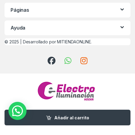
Páginas
Ayuda
© 2025 |
Desarrollado por MITIENDAONLINE.
¿Alguna Duda? Llamanos
0342-491-0457
Añadir al carrito