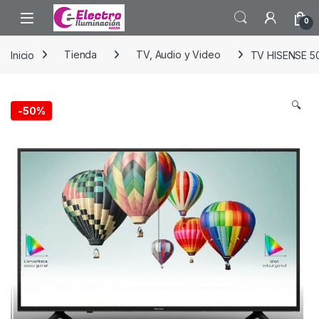
Saltar a la navegación
Saltar al contenido
0
Inicio
Tienda
TV, Audio y Video
TV HISENSE 5
🔍
-
50%