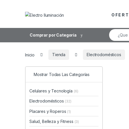
Saltar a la navegación
Saltar al contenido
O F E R T
Búsqueda
Comprar por Categoría
Inicio
Tienda
Electrodomésticos
Mostrar Todas Las Categorías
Celulares y Tecnología
(6)
Electrodomésticos
(32)
Placares y Roperos
(1)
Salud, Belleza y Fitness
(3)