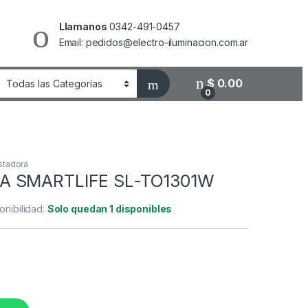
Llamanos
0342-491-0457
Email: pedidos@electro-iluminacion.com.ar
$
0.00
0
stadora
 SMARTLIFE SL-TO1301W
onibilidad:
Solo quedan 1 disponibles