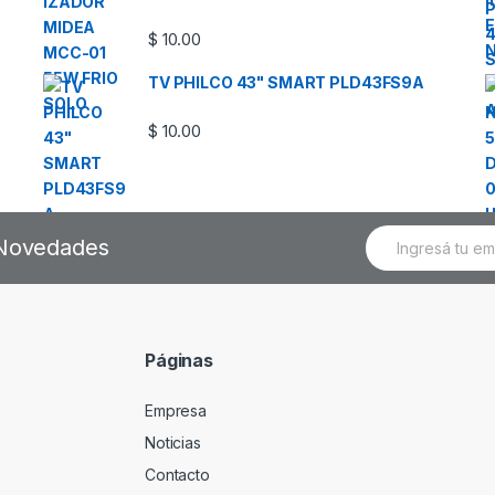
$
10.00
TV PHILCO 43" SMART PLD43FS9A
$
10.00
E
s Novedades
m
a
i
l
*
Páginas
Empresa
Noticias
Contacto