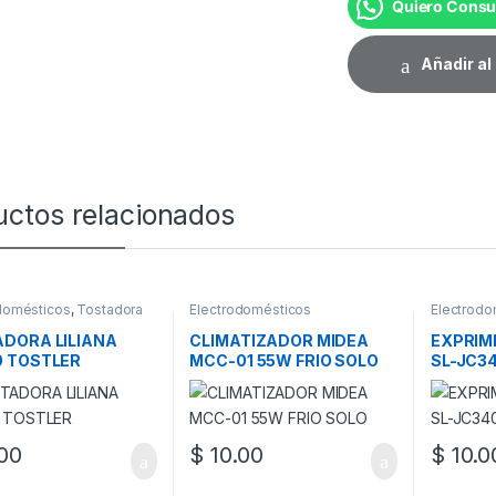
Quiero Consu
Añadir al 
uctos relacionados
domésticos
,
Tostadora
Electrodomésticos
Electrodo
DORA LILIANA
CLIMATIZADOR MIDEA
EXPRIM
 TOSTLER
MCC-01 55W FRIO SOLO
SL-JC34
00
$
10.00
$
10.0