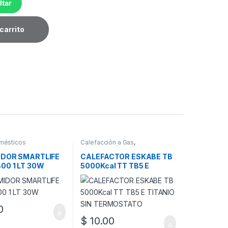
ltar
carrito
mésticos
Calefacción a Gas
,
Electrodomésticos
IDOR SMARTLIFE
CALEFACTOR ESKABE TB
00 1 LT 30W
5000Kcal TT TB5 E
TITANIO SIN
TERMOSTATO
0
$
10.00