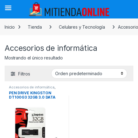
Saltar a la navegación
Saltar al contenido
Inicio
Tienda
Celulares y Tecnología
Accesorio
Accesorios de informática
Mostrando el único resultado
Filtros
Accesorios de informática
,
Celulares y Tecnología
,
Pendrive
PEN DRIVE KINGSTON
DT100G3 32GB 3.0 DATA
TRAVELER