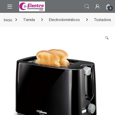
Saltar a la navegación
Saltar al contenido
0
Inicio
Tienda
Electrodomésticos
Tostadora
🔍