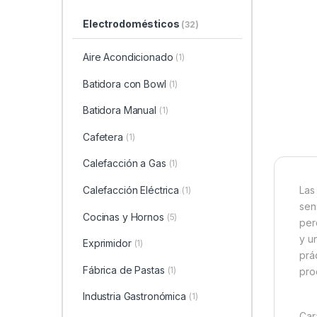
Electrodomésticos
(32)
Aire Acondicionado
(1)
Batidora con Bowl
(1)
Batidora Manual
(1)
Cafetera
(1)
Calefacción a Gas
(1)
Calefacción Eléctrica
Las
(1)
sen
Cocinas y Hornos
(5)
per
y u
Exprimidor
(1)
prá
Fábrica de Pastas
(1)
pro
Industria Gastronómica
(1)
Car