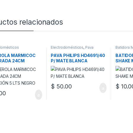
uctos relacionados
domésticos
Electrodomésticos
,
Pava
Batidora 
Eléctrica
Electrodo
ROLA MARMICOC
PAVA PHILIPS HD4691/40
BATIDOR
RADA 24CM
P/ MATE BLANCA
SHAKE 
CIÓN 5 LTS NEGRO
$
50.00
$
10.0
00