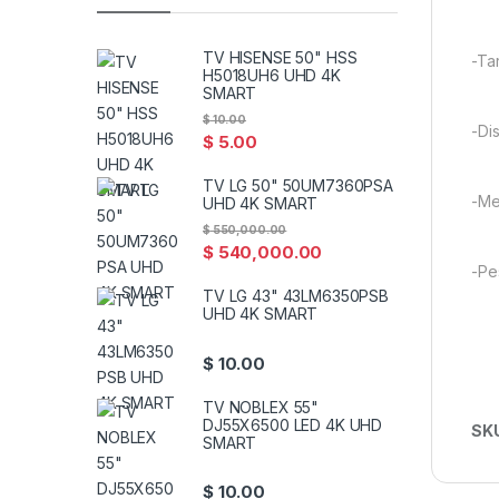
TV HISENSE 50" HSS
-Ta
H5018UH6 UHD 4K
SMART
$
10.00
-Di
$
5.00
TV LG 50" 50UM7360PSA
-Me
UHD 4K SMART
$
550,000.00
$
540,000.00
-Pe
TV LG 43" 43LM6350PSB
UHD 4K SMART
$
10.00
TV NOBLEX 55"
DJ55X6500 LED 4K UHD
SK
SMART
$
10.00