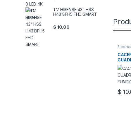
TV HISENSE 43" HSS
H4318FH5 FHD SMART
Prod
$
10.00
Electro
CACE
CUAD
FUNDI
$
10.