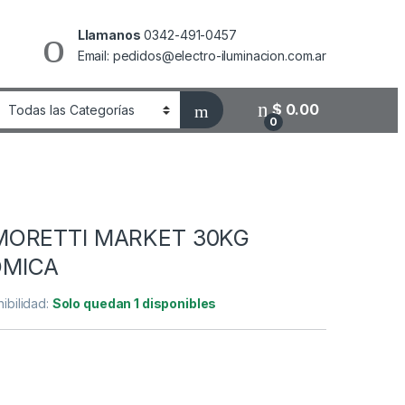
Llamanos
0342-491-0457
Email: pedidos@electro-iluminacion.com.ar
$
0.00
0
MORETTI MARKET 30KG
MICA
ibilidad:
Solo quedan 1 disponibles