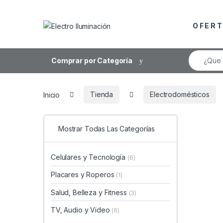
Saltar a la navegación
Saltar al contenido
O F E R T
Búsqueda
Comprar por Categoría
Inicio
Tienda
Electrodomésticos
Mostrar Todas Las Categorías
Celulares y Tecnología
(6)
Placares y Roperos
(1)
Salud, Belleza y Fitness
(3)
TV, Audio y Video
(6)