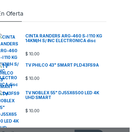
En Oferta
CINTA RANDERS ARG-460 S-I 110 KG
14KM/H S/ INC ELECTRONICA disc
$
10.00
TV PHILCO 43" SMART PLD43FS9A
$
10.00
TV NOBLEX 55" DJ55X6500 LED 4K
UHD SMART
$
10.00