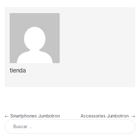
tienda
Navegación de entradas
←
Smartphones Jumbotron
Accessories Jumbotron
→
Buscar: