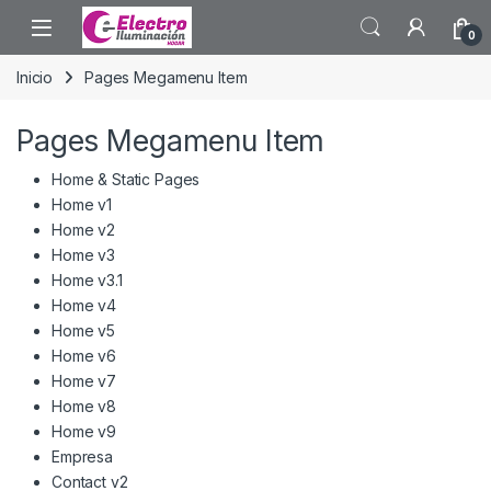
Saltar a la navegación
Saltar al contenido
0
Inicio
Pages Megamenu Item
Pages Megamenu Item
Home & Static Pages
Home v1
Home v2
Home v3
Home v3.1
Home v4
Home v5
Home v6
Home v7
Home v8
Home v9
Empresa
Contact v2