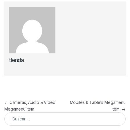
tienda
Navegación de entradas
←
Cameras, Audio & Video
Mobiles & Tablets Megamenu
Megamenu Item
Item
→
Buscar: